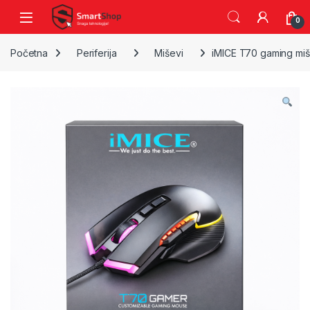
Skip to navigation
Skip to content
0
Početna
Periferija
Miševi
iMICE T70 gaming miš