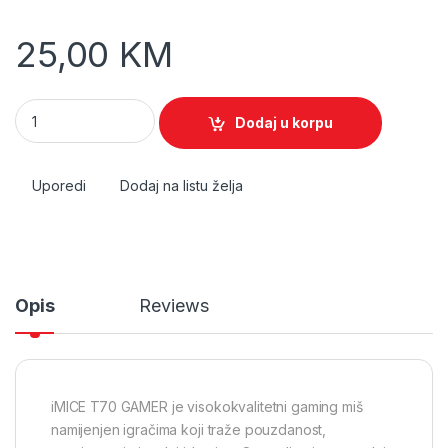
25,00
KM
iMICE T70 gaming miš quantity
Dodaj u korpu
Uporedi
Dodaj na listu želja
Opis
Reviews
iMICE T70 GAMER je visokokvalitetni gaming miš
namijenjen igračima koji traže pouzdanost,