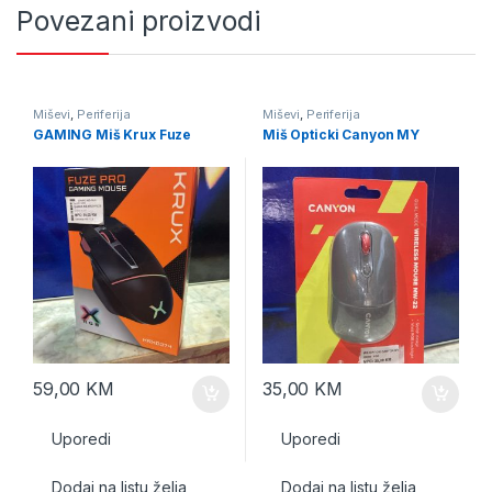
Povezani proizvodi
Miševi
,
Periferija
Miševi
,
Periferija
GAMING Miš Krux Fuze
Miš Opticki Canyon MY
59,00
KM
35,00
KM
Uporedi
Uporedi
Dodaj na listu želja
Dodaj na listu želja