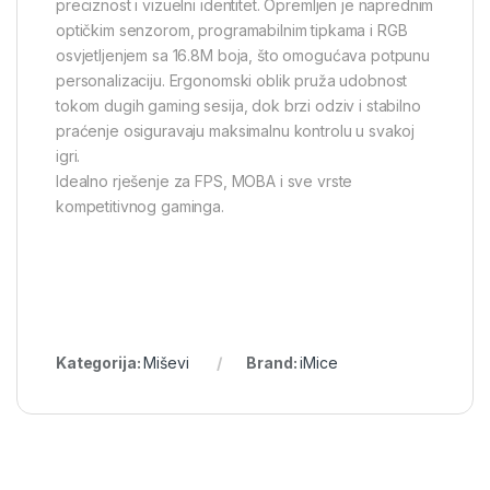
preciznost i vizuelni identitet. Opremljen je naprednim
optičkim senzorom, programabilnim tipkama i RGB
osvjetljenjem sa 16.8M boja, što omogućava potpunu
personalizaciju. Ergonomski oblik pruža udobnost
tokom dugih gaming sesija, dok brzi odziv i stabilno
praćenje osiguravaju maksimalnu kontrolu u svakoj
igri.
Idealno rješenje za FPS, MOBA i sve vrste
kompetitivnog gaminga.
Kategorija:
Miševi
Brand:
iMice