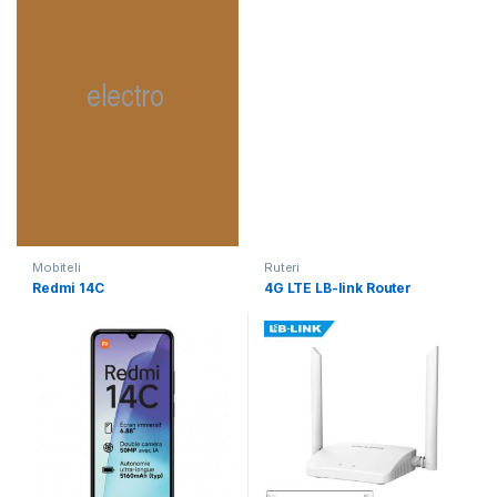
Mobiteli
Ruteri
Redmi 14C
4G LTE LB-link Router