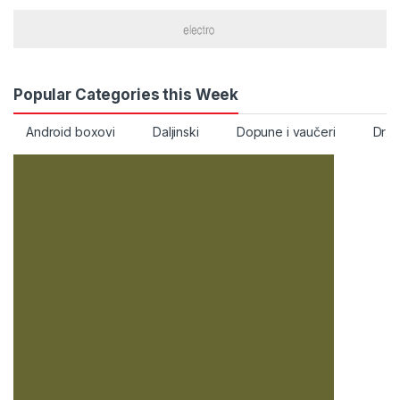
Popular Categories this Week
Android boxovi
Daljinski
Dopune i vaučeri
Drža