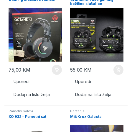
bežične slušalice
75,00
KM
55,00
KM
Uporedi
Uporedi
Dodaj na listu želja
Dodaj na listu želja
Pametni satovi
Periferija
XO H32 – Pametni sat
Miš Krux Galacta