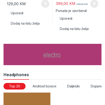
399,00
KM
129,00
KM
550,00
KM
Ponuda je završena!
Uporedi
Uporedi
Dodaj na listu želja
Dodaj na listu želja
Headphones
Top 20
Android boxovi
Daljinski
Dopune i