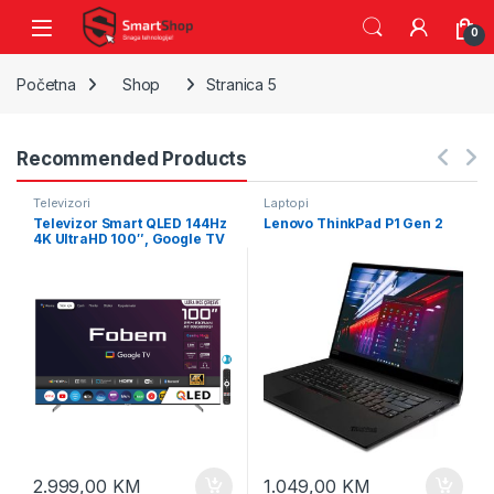
Skip to navigation
Skip to content
0
Početna
Shop
Stranica 5
Recommended Products
Televizori
Laptopi
Televizor Smart QLED 144Hz
Lenovo ThinkPad P1 Gen 2
4K UltraHD 100″, Google TV
2.999,00
KM
1.049,00
KM