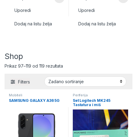
Uporedi
Uporedi
Dodaj na listu želja
Dodaj na listu želja
Shop
Prikaz 97–119 od 119 rezultata
Filters
Mobiteli
Periferija
SAMSUNG GALAXY A36 5G
Set Logitech MK245
Tastatura i miš