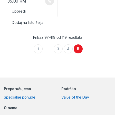
35,00
KM
Uporedi
Dodaj na listu želja
Prikaz 97–119 od 119 rezultata
5
1
3
4
…
Preporučujemo
Podrška
Specijalne ponude
Value of the Day
O nama