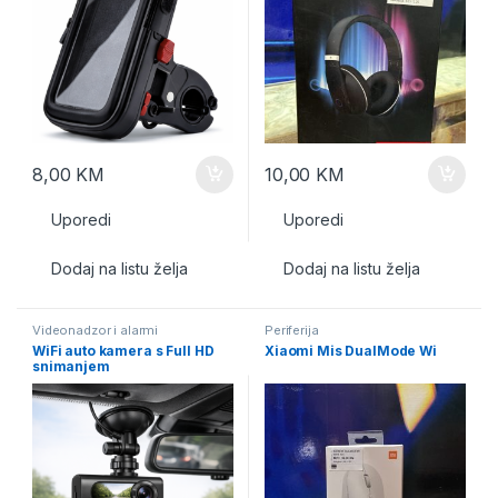
8,00
KM
10,00
KM
Uporedi
Uporedi
Dodaj na listu želja
Dodaj na listu želja
Videonadzor i alarmi
Periferija
WiFi auto kamera s Full HD
Xiaomi Mis DualMode Wi
snimanjem