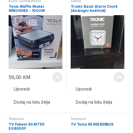
Kuća i Domaćinstvo
Satovi
Tesla Waffle Maker
Tronic Basic Alarm Clock
WM200BX – 1000W
(Analogni budilnik)
59,00
KM
Uporedi
Uporedi
Dodaj na listu želja
Dodaj na listu želja
Televizori
Televizori
TV Fobem 50 MT50
TV Tesla 65 65E655BUS
EG8000F